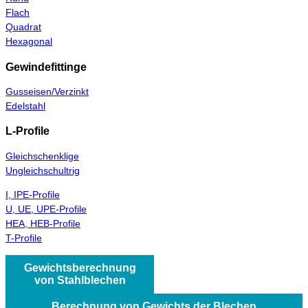
Flach
Quadrat
Hexagonal
Gewindefittinge
Gusseisen/Verzinkt
Edelstahl
L-Profile
Gleichschenklige
Ungleichschultrig
I, IPE-Profile
U, UE, UPE-Profile
HEA, HEB-Profile
T-Profile
Gewichtsberechnung
von Stahlblechen
Berechnung von Gewichts der Blechen