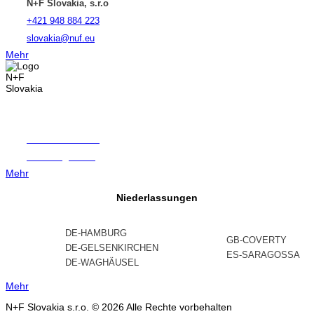
N+F Slovakia, s.r.o
+421 948 884 223
slovakia@nuf.eu
Mehr
Seit 1995 in
Tschechische Republik
N+F Bohemia, s.r.o
+420 724 256 715
bohemia@nuf.eu
Mehr
Niederlassungen
DE-HAMBURG
GB-COVERTY
DE-GELSENKIRCHEN
ES-SARAGOSSA
DE-WAGHÄUSEL
Mehr
N+F Slovakia s.r.o. © 2026 Alle Rechte vorbehalten