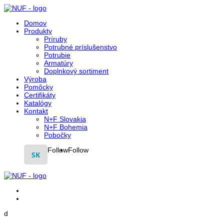
Domov
Produkty
Príruby
Potrubné príslušenstvo
Potrubie
Armatúry
Doplnkový sortiment
Výroba
Pomôcky
Certifikáty
Katalógy
Kontakt
N+F Slovakia
N+F Bohemia
Pobočky
Follow
Follow
SK
d