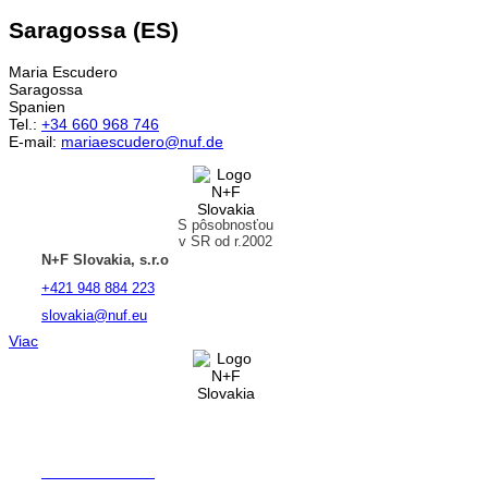
Saragossa (ES)
Maria Escudero
Saragossa
Spanien
Tel.:
+34 660 968 746
E-mail:
mariaescudero@nuf.de
S pôsobnosťou
v SR od r.2002
N+F Slovakia, s.r.o
+421 948 884 223
slovakia@nuf.eu
Viac
Založená v
ČR od r.1995
N+F Bohemia, s.r.o
+420 724 256 715